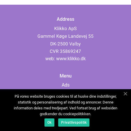
Address
web:
www.klikko.dk
Menu
Ads
About Us
På vores website bruges cookies til at huske dine indstillinger,
Cookies
statistik og personalisering af indhold og annoncer. Denne
information deles med tredjepart. Ved fortsat brug af websiden
Contact
godkender du cookiepolitikken.
Sitemap
Ok
Privatlivspolitik