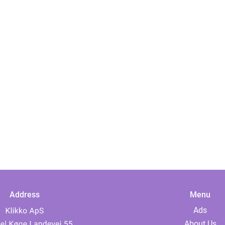
Address
Menu
Ads
About Us