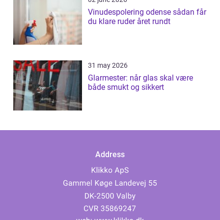
Vinudespolering odense sådan får
du klare ruder året rundt
31 may 2026
Glarmester: når glas skal være
både smukt og sikkert
Address