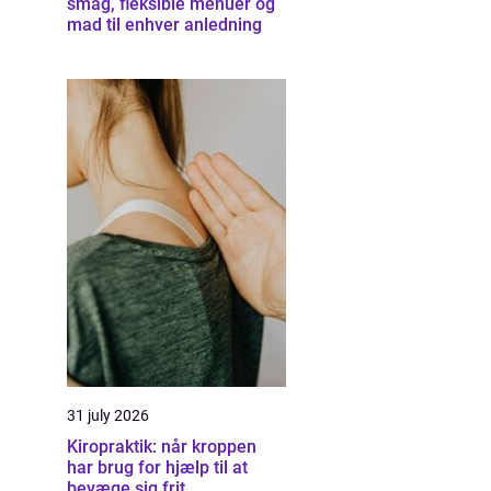
smag, fleksible menuer og
mad til enhver anledning
31 july 2026
Kiropraktik: når kroppen
har brug for hjælp til at
bevæge sig frit