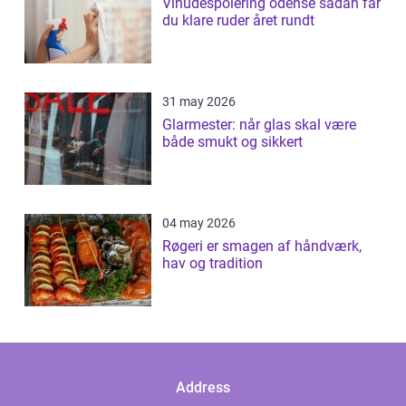
Vinudespolering odense sådan får
du klare ruder året rundt
31 may 2026
Glarmester: når glas skal være
både smukt og sikkert
04 may 2026
Røgeri er smagen af håndværk,
hav og tradition
Address