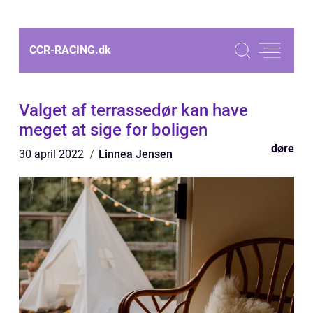
CCR-RACING.
dk
Valget af terrassedør kan have
meget at sige for boligen
døre
30 april 2022
Linnea Jensen