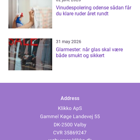
Vinudespolering odense sådan får
du klare ruder året rundt
31 may 2026
Glarmester: når glas skal være
både smukt og sikkert
Address