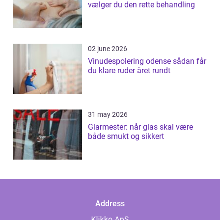
vælger du den rette behandling
02 june 2026
Vinudespolering odense sådan får
du klare ruder året rundt
31 may 2026
Glarmester: når glas skal være
både smukt og sikkert
Address