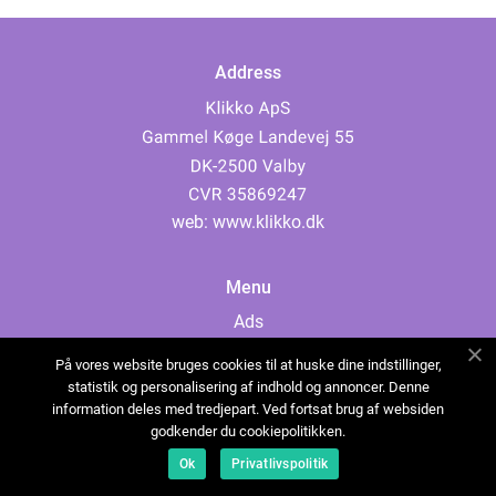
Address
web:
www.klikko.dk
Menu
Ads
About Us
På vores website bruges cookies til at huske dine indstillinger,
Cookies
statistik og personalisering af indhold og annoncer. Denne
information deles med tredjepart. Ved fortsat brug af websiden
Contact
godkender du cookiepolitikken.
Sitemap
Ok
Privatlivspolitik