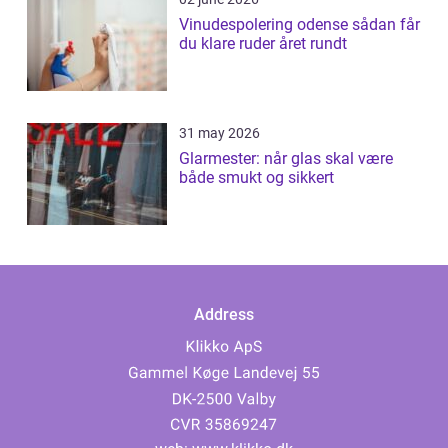
Vinudespolering odense sådan får
du klare ruder året rundt
31 may 2026
Glarmester: når glas skal være
både smukt og sikkert
Address