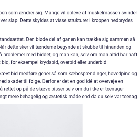
oppen som ændrer sig. Mange vil opleve at muskelmassen svinder
iver slap. Dette skyldes at visse strukturer i kroppen nedbrydes
å tandsættet. Den bløde del af ganen kan trække sig sammen så
 Når dette sker vil tænderne begynde at skubbe til hinanden og
 problemer med biddet, og man kan, selv om man altid har haft
id, for eksempel krydsbid, overbid eller underbid.
 skævt bid medføre gener så som kæbespændinger, hovedpine og
 skader til følge. Derfor er det en god idé at overveje en
å rettet op på de skæve bisser selv om du ikke er teenager
angt mere behagelig og æstetisk måde end da du selv var teenag