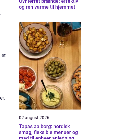
Ovntørret brænde: effektiv
og ren varme til hjemmet
,
 et
er.
02 august 2026
Tapas aalborg: nordisk
smag, fleksible menuer og
mad til enhver anledning