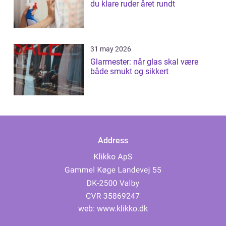
du klare ruder året rundt
31 may 2026
Glarmester: når glas skal være
både smukt og sikkert
Address
web:
www.klikko.dk