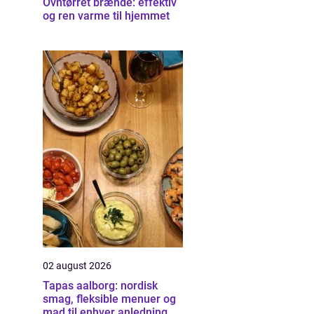
Ovntørret brænde: effektiv
og ren varme til hjemmet
02 august 2026
Tapas aalborg: nordisk
smag, fleksible menuer og
mad til enhver anledning