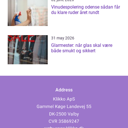
Vinudespolering odense sådan får
du klare ruder året rundt
31 may 2026
Glarmester: når glas skal være
både smukt og sikkert
Address