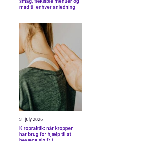
smag, fleksible menuer og
mad til enhver anledning
31 july 2026
Kiropraktik: når kroppen
har brug for hjælp til at
bevæge sig frit