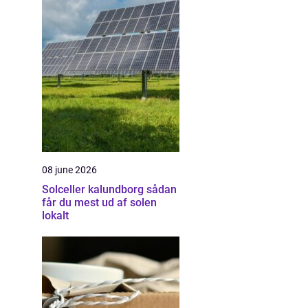
08 june 2026
Solceller kalundborg sådan
får du mest ud af solen
lokalt