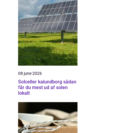
08 june 2026
Solceller kalundborg sådan
får du mest ud af solen
lokalt