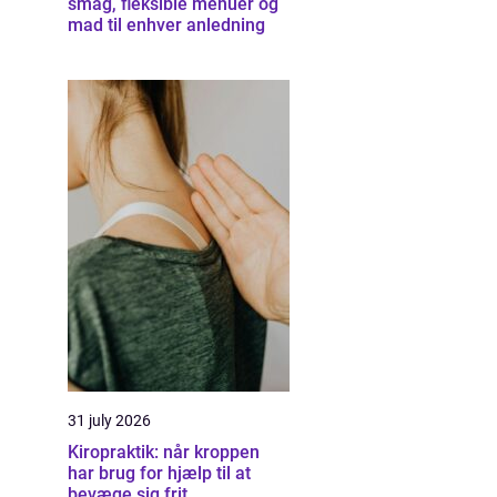
smag, fleksible menuer og
mad til enhver anledning
31 july 2026
Kiropraktik: når kroppen
har brug for hjælp til at
bevæge sig frit