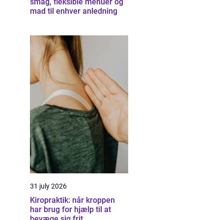
smag, fleksible menuer og
mad til enhver anledning
31 july 2026
Kiropraktik: når kroppen
har brug for hjælp til at
bevæge sig frit