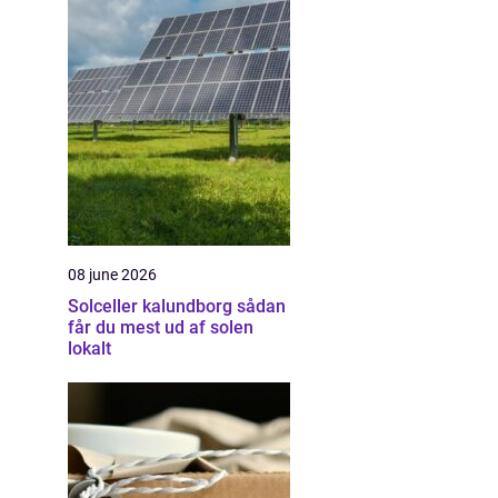
08 june 2026
Solceller kalundborg sådan
får du mest ud af solen
lokalt