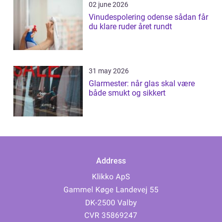
02 june 2026
Vinudespolering odense sådan får
du klare ruder året rundt
31 may 2026
Glarmester: når glas skal være
både smukt og sikkert
Address