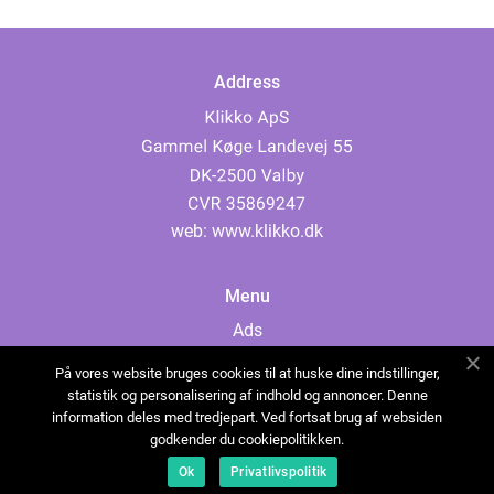
Address
web:
www.klikko.dk
Menu
Ads
About Us
På vores website bruges cookies til at huske dine indstillinger,
Cookies
statistik og personalisering af indhold og annoncer. Denne
information deles med tredjepart. Ved fortsat brug af websiden
Contact
godkender du cookiepolitikken.
Sitemap
Ok
Privatlivspolitik