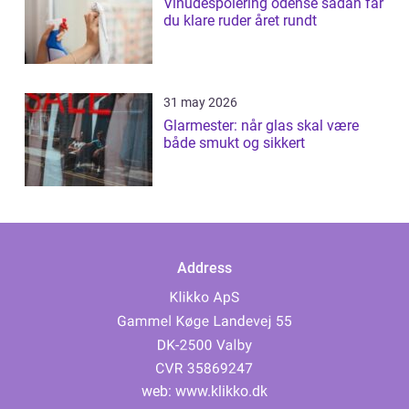
Vinudespolering odense sådan får
du klare ruder året rundt
31 may 2026
Glarmester: når glas skal være
både smukt og sikkert
Address
web:
www.klikko.dk