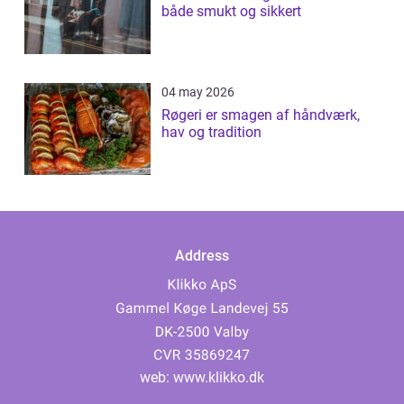
både smukt og sikkert
04 may 2026
Røgeri er smagen af håndværk,
hav og tradition
Address
web:
www.klikko.dk