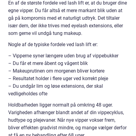
En af de største fordele ved lash lift er, at du bruger dine
egne vipper. Du får altså et mere markant blik uden at
gå på kompromis med et naturligt udtryk. Det tiltaler
især dem, der ikke trives med eyelash extensions, eller
som gerne vil undgå tung makeup.
Nogle af de typiske fordele ved lash lift er:
– Vipperne syner længere uden brug af vippebukker
– Du får et mere åbent og vågent blik
– Makeuprutinen om morgenen bliver kortere
– Resultatet holder i flere uger ved korrekt pleje
– Du undgår lim og løse extensions, der skal
vedligeholdes ofte
Holdbarheden ligger normalt på omkring 48 uger.
Varigheden afhænger blandt andet af din vippecyklus,
hudtype og plejevaner. Når nye vipper vokser frem,
bliver effekten gradvist mindre, og mange vælger derfor
at få en ny behandling efter 68 uger.