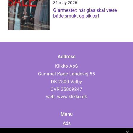
31 may 2026
Glarmester: når glas skal være
både smukt og sikkert
Address
web:
www.klikko.dk
Menu
Ads
About Us