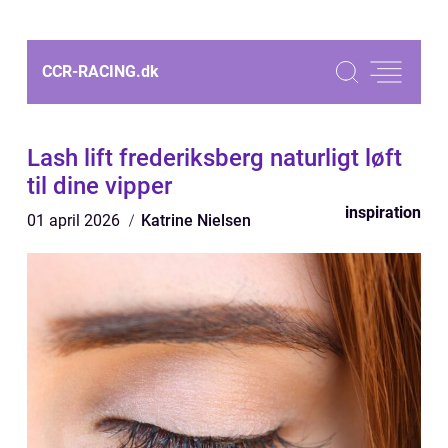
CCR-RACING.
dk
Lash lift frederiksberg naturligt løft
til dine vipper
inspiration
01 april 2026
Katrine Nielsen