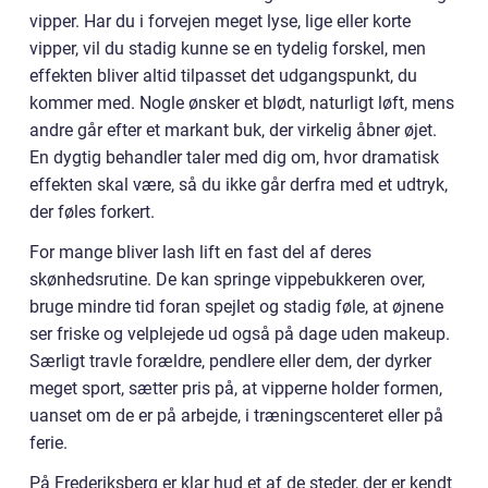
vipper. Har du i forvejen meget lyse, lige eller korte
vipper, vil du stadig kunne se en tydelig forskel, men
effekten bliver altid tilpasset det udgangspunkt, du
kommer med. Nogle ønsker et blødt, naturligt løft, mens
andre går efter et markant buk, der virkelig åbner øjet.
En dygtig behandler taler med dig om, hvor dramatisk
effekten skal være, så du ikke går derfra med et udtryk,
der føles forkert.
For mange bliver lash lift en fast del af deres
skønhedsrutine. De kan springe vippebukkeren over,
bruge mindre tid foran spejlet og stadig føle, at øjnene
ser friske og velplejede ud også på dage uden makeup.
Særligt travle forældre, pendlere eller dem, der dyrker
meget sport, sætter pris på, at vipperne holder formen,
uanset om de er på arbejde, i træningscenteret eller på
ferie.
På Frederiksberg er klar hud et af de steder, der er kendt