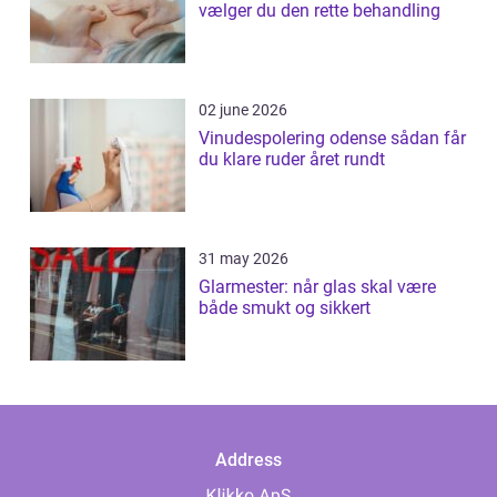
vælger du den rette behandling
02 june 2026
Vinudespolering odense sådan får
du klare ruder året rundt
31 may 2026
Glarmester: når glas skal være
både smukt og sikkert
Address