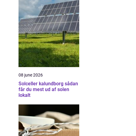
08 june 2026
Solceller kalundborg sådan
får du mest ud af solen
lokalt