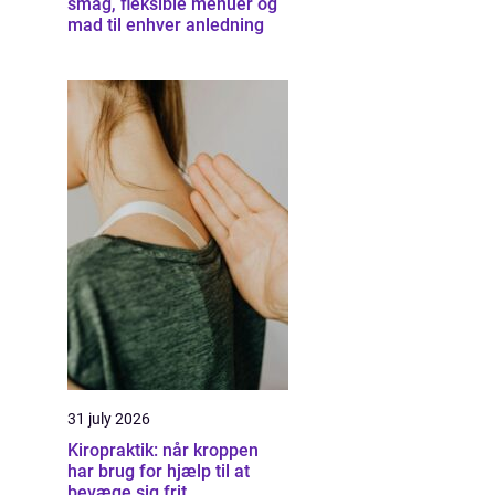
smag, fleksible menuer og
mad til enhver anledning
31 july 2026
Kiropraktik: når kroppen
har brug for hjælp til at
bevæge sig frit