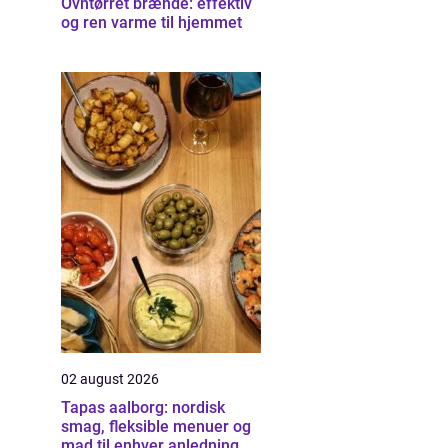
Ovntørret brænde: effektiv
og ren varme til hjemmet
02 august 2026
Tapas aalborg: nordisk
smag, fleksible menuer og
mad til enhver anledning