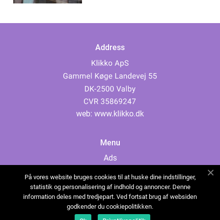
Address
web:
www.klikko.dk
Menu
Ads
About Us
På vores website bruges cookies til at huske dine indstillinger,
Cookies
statistik og personalisering af indhold og annoncer. Denne
information deles med tredjepart. Ved fortsat brug af websiden
Contact
godkender du cookiepolitikken.
Sitemap