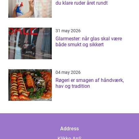
du klare ruder året rundt
31 may 2026
Glarmester: når glas skal være
både smukt og sikkert
04 may 2026
Røgeri er smagen af håndværk,
hav og tradition
Address