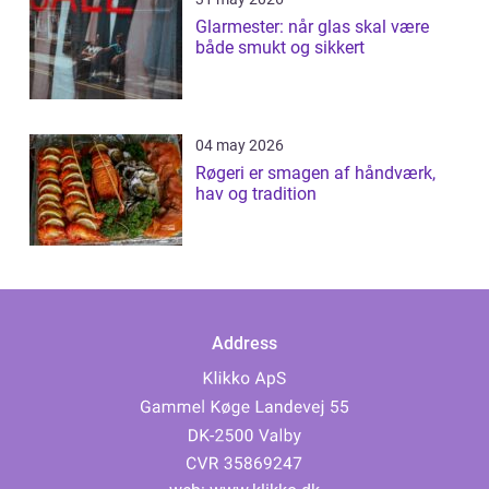
Glarmester: når glas skal være
både smukt og sikkert
04 may 2026
Røgeri er smagen af håndværk,
hav og tradition
Address