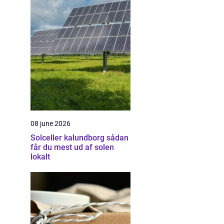
08 june 2026
Solceller kalundborg sådan
får du mest ud af solen
lokalt