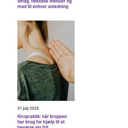
smag, fleksible menuer og
mad til enhver anledning
31 july 2026
Kiropraktik: når kroppen
har brug for hjælp til at
bevæge sig frit