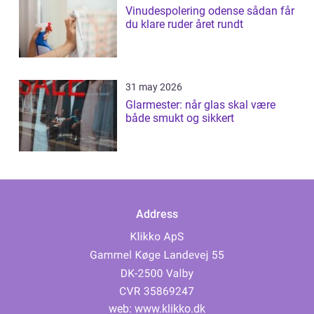
Vinudespolering odense sådan får
du klare ruder året rundt
31 may 2026
Glarmester: når glas skal være
både smukt og sikkert
Address
web:
www.klikko.dk