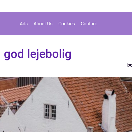
Ads
About Us
Cookies
Contact
 god lejebolig
bo