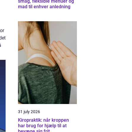
smag, fleksible menuer og
mad til enhver anledning
or
det
å
31 july 2026
Kiropraktik: når kroppen
har brug for hjælp til at
bevæge sig frit