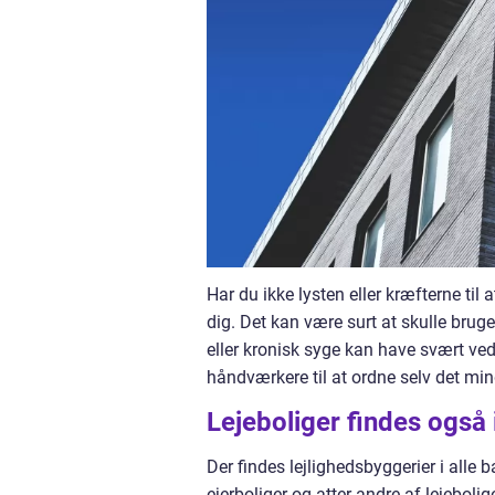
Har du ikke lysten eller kræfterne til
dig. Det kan være surt at skulle br
eller kronisk syge kan have svært ve
håndværkere til at ordne selv det mind
Lejeboliger findes også 
Der findes lejlighedsbyggerier i alle 
ejerboliger og atter andre af lejebolig