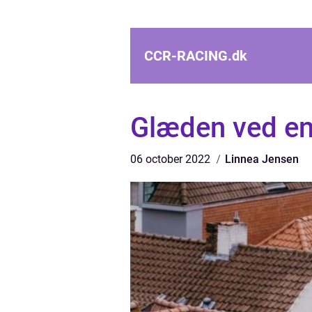
CCR-RACING.
dk
Glæden ved en
06 october 2022
Linnea Jensen