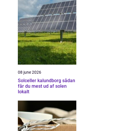
08 june 2026
Solceller kalundborg sådan
får du mest ud af solen
lokalt