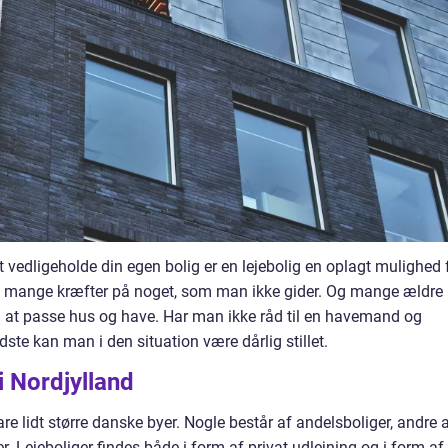
 at vedligeholde din egen bolig er en lejebolig en oplagt mulighed 
uge mange kræfter på noget, som man ikke gider. Og mange ældre
d at passe hus og have. Har man ikke råd til en havemand og
ste kan man i den situation være dårlig stillet.
i Nordjylland
bare lidt større danske byer. Nogle består af andelsboliger, andre 
er. Lejeboliger findes både i form af privat udlejning og i form af