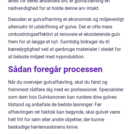
æres for deres æstetiske arv, er gulvafhøvling en
nødvendighed for at holde denne arv intakt.
Desuden er gulvafhøvling et økonomisk og miljøvenligt
alternativ til udskiftning af gulve. Det er ofte mere
omkostningseffektivt at renovere et eksisterende gulv
frem for at lægge et nyt. Samtidig bidrager du til
bæredygtighed ved at genbruge materialer i stedet for
at belaste miljøet med nyproduktion.
Sådan foregår processen
Når du overvejer gulvafhøvling, skal du først og
fremmest rådføre dig med en professionel. Specialister
som dem hos Gulvkanonen kan vurdere dine gulves
tilstand og anbefale de bedste løsninger. Før
afhøvlingen ret faktisk kan begynde, skal gulvet være
helt frit for søm eller andre objekter, der kunne
beskadige høvlemaskinens knive.