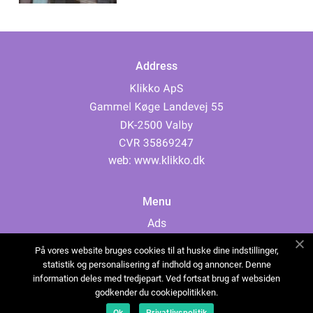
Address
web:
www.klikko.dk
Menu
Ads
About Us
På vores website bruges cookies til at huske dine indstillinger,
Cookies
statistik og personalisering af indhold og annoncer. Denne
information deles med tredjepart. Ved fortsat brug af websiden
Contact
godkender du cookiepolitikken.
Sitemap