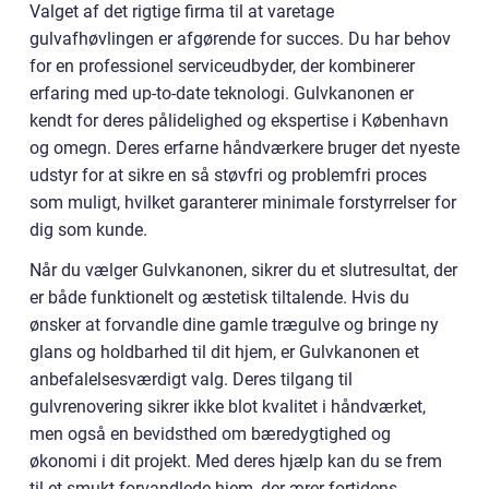
Valget af det rigtige firma til at varetage
gulvafhøvlingen er afgørende for succes. Du har behov
for en professionel serviceudbyder, der kombinerer
erfaring med up-to-date teknologi. Gulvkanonen er
kendt for deres pålidelighed og ekspertise i København
og omegn. Deres erfarne håndværkere bruger det nyeste
udstyr for at sikre en så støvfri og problemfri proces
som muligt, hvilket garanterer minimale forstyrrelser for
dig som kunde.
Når du vælger Gulvkanonen, sikrer du et slutresultat, der
er både funktionelt og æstetisk tiltalende. Hvis du
ønsker at forvandle dine gamle trægulve og bringe ny
glans og holdbarhed til dit hjem, er Gulvkanonen et
anbefalelsesværdigt valg. Deres tilgang til
gulvrenovering sikrer ikke blot kvalitet i håndværket,
men også en bevidsthed om bæredygtighed og
økonomi i dit projekt. Med deres hjælp kan du se frem
til et smukt forvandlede hjem, der ærer fortidens