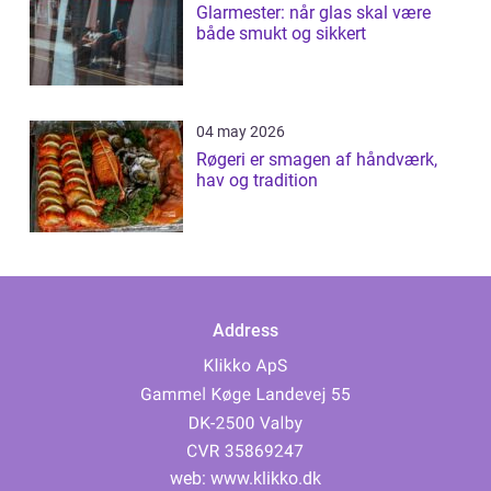
Glarmester: når glas skal være
både smukt og sikkert
04 may 2026
Røgeri er smagen af håndværk,
hav og tradition
Address
web:
www.klikko.dk