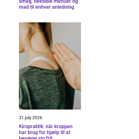
smag, fleksible menuer og
mad til enhver anledning
31 july 2026
Kiropraktik: når kroppen
har brug for hjælp til at
bevæge sig frit