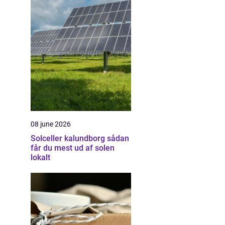
08 june 2026
Solceller kalundborg sådan
får du mest ud af solen
lokalt