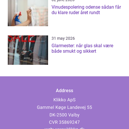
Vinudespolering odense sådan får
du klare ruder året rundt
31 may 2026
Glarmester: når glas skal være
både smukt og sikkert
Address