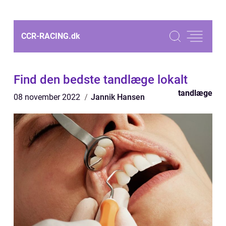
CCR-RACING.
dk
Find den bedste tandlæge lokalt
tandlæge
08 november 2022
Jannik Hansen