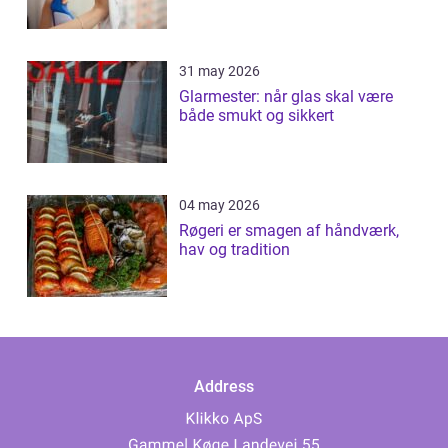
31 may 2026
Glarmester: når glas skal være
både smukt og sikkert
04 may 2026
Røgeri er smagen af håndværk,
hav og tradition
Address