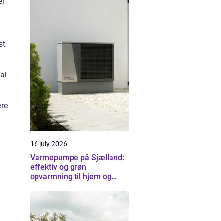
er
st
kal
ære
16 july 2026
Varmepumpe på Sjælland:
effektiv og grøn
opvarmning til hjem og
erhverv