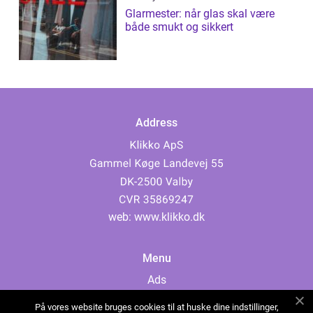
Glarmester: når glas skal være
både smukt og sikkert
Address
web:
www.klikko.dk
Menu
Ads
About Us
På vores website bruges cookies til at huske dine indstillinger,