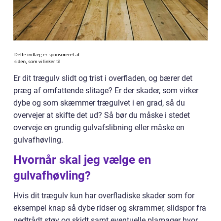
Er dit trægulv slidt og trist i overfladen, og bærer det
præg af omfattende slitage? Er der skader, som virker
dybe og som skæmmer trægulvet i en grad, så du
overvejer at skifte det ud? Så bør du måske i stedet
overveje en grundig gulvafslibning eller måske en
gulvafhøvling.
Hvornår skal jeg vælge en
gulvafhøvling?
Hvis dit trægulv kun har overfladiske skader som for
eksempel knap så dybe ridser og skrammer, slidspor fra
nedtrådt støv og skidt samt eventuelle plamager hvor