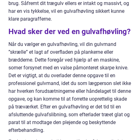
brug. Såfremt dit trægulv ellers er intakt og massivt, og
har en vis tykkelse, vil en gulvafhøvling sikkert kunne
klare paragrafferne.
Hvad sker der ved en gulvafhøvling?
Når du vælger en gulvafhøvling, vil din gulvmand
”skrælle” et lagt af overfladen på plankerne eller
brædderne. Dette foregår ved hjælp af en maskine,
somer forsynet med en valse påmonteret skarpe knive.
Det er vigtigt, at du overlader denne opgave til en
professionel gulvmand, idet du som lægperson slet ikke
har hverken forudsætningerne eller håndelaget til denne
opgave, og kan komme til at forrette uoprettelig skade
på træværket. Efter en gulvafhøvling er det tid til en
afsluttende gulvafslibning, som efterlader træet glat og
parat til at modtage den plejende og beskyttende
efterbehandling.