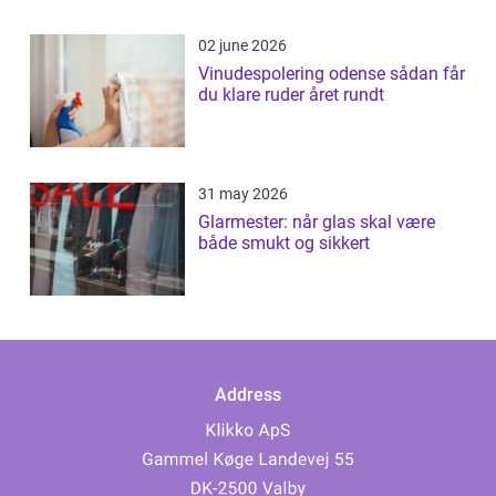
02 june 2026
Vinudespolering odense sådan får
du klare ruder året rundt
31 may 2026
Glarmester: når glas skal være
både smukt og sikkert
Address