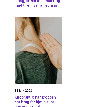
smag, fleksible menuer og
mad til enhver anledning
31 july 2026
Kiropraktik: når kroppen
har brug for hjælp til at
bevæge sig frit