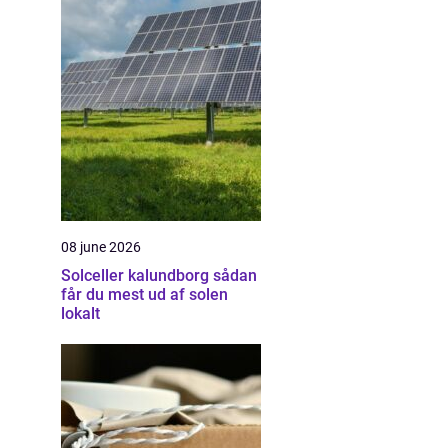
08 june 2026
Solceller kalundborg sådan
får du mest ud af solen
lokalt