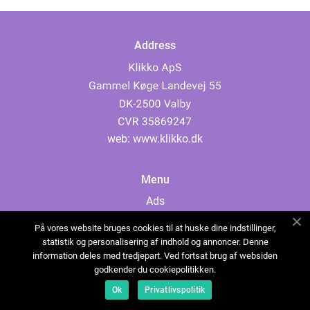
Address
web:
www.klikko.dk
Menu
Ads
About Us
På vores website bruges cookies til at huske dine indstillinger,
Cookies
statistik og personalisering af indhold og annoncer. Denne
information deles med tredjepart. Ved fortsat brug af websiden
Contact
godkender du cookiepolitikken.
Sitemap
Ok
Privatlivspolitik