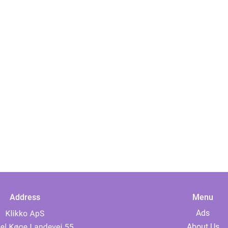
Address
Menu
Ads
About Us