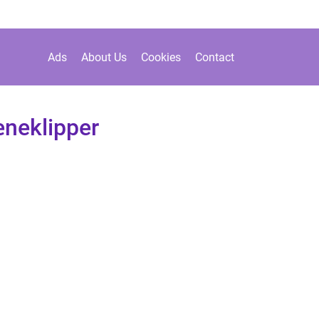
Ads
About Us
Cookies
Contact
æneklipper