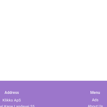
Address
Menu
Ads
About Us