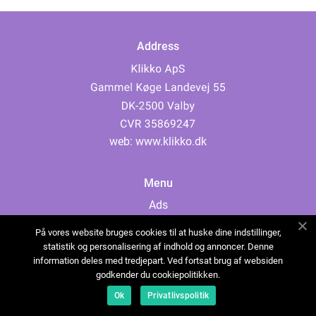
Address
web:
www.klikko.dk
Menu
Ads
About Us
På vores website bruges cookies til at huske dine indstillinger,
Cookies
statistik og personalisering af indhold og annoncer. Denne
information deles med tredjepart. Ved fortsat brug af websiden
Contact
godkender du cookiepolitikken.
Sitemap
Ok
Privatlivspolitik