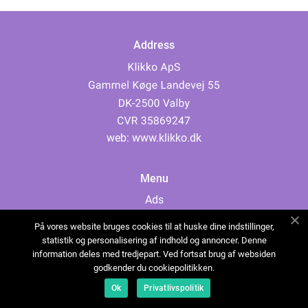
Address
web:
www.klikko.dk
Menu
Ads
About Us
På vores website bruges cookies til at huske dine indstillinger,
Cookies
statistik og personalisering af indhold og annoncer. Denne
information deles med tredjepart. Ved fortsat brug af websiden
Contact
godkender du cookiepolitikken.
Sitemap
Ok
Privatlivspolitik