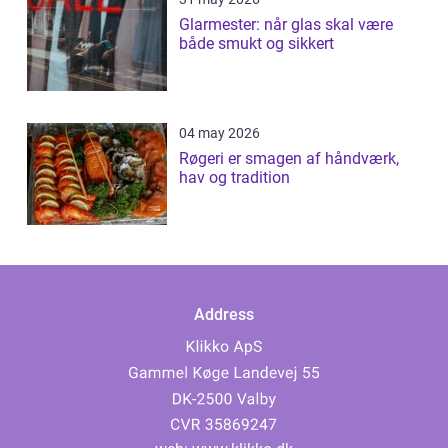
Glarmester: når glas skal være
både smukt og sikkert
04 may 2026
Røgeri er smagen af håndværk,
hav og tradition
Address