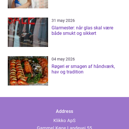
31 may 2026
Glarmester: når glas skal være
både smukt og sikkert
04 may 2026
Røgeri er smagen af håndværk,
hav og tradition
Address