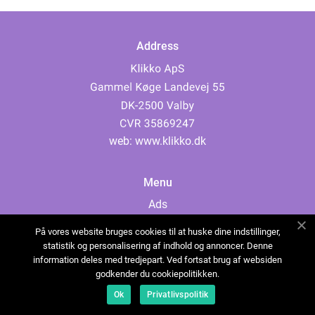
Address
web:
www.klikko.dk
Menu
Ads
About Us
På vores website bruges cookies til at huske dine indstillinger,
Cookies
statistik og personalisering af indhold og annoncer. Denne
information deles med tredjepart. Ved fortsat brug af websiden
Contact
godkender du cookiepolitikken.
Sitemap
Ok
Privatlivspolitik