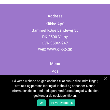
Address
web:
www.klikko.dk
Menu
Ads
About Us
På vores website bruges cookies til at huske dine indstillinger,
Cookies
statistik og personalisering af indhold og annoncer. Denne
information deles med tredjepart. Ved fortsat brug af websiden
Contact
godkender du cookiepolitikken.
Sitemap
Ok
Privatlivspolitik